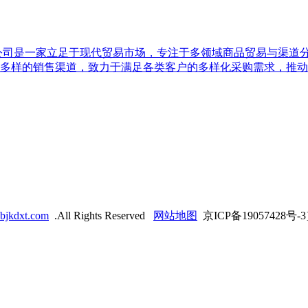
是一家立足于现代贸易市场，专注于多领域商品贸易与渠道分
多样的销售渠道，致力于满足各类客户的多样化采购需求，推动企
.bjkdxt.com
.All Rights Reserved
网站地图
京ICP备19057428号-3