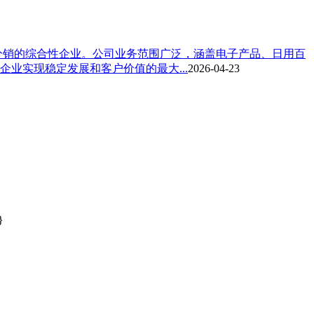
销的综合性企业。公司业务范围广泛，涵盖电子产品、日用百
业实现稳定发展和客户价值的最大...
2026-04-23
}