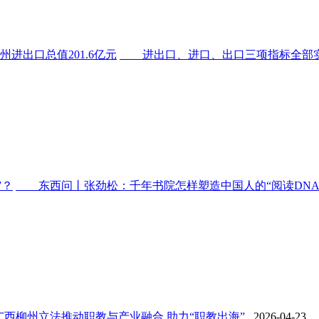
进出口总值201.6亿元
进出口、进口、出口三项指标全部实现正
”？
东西问丨张劲松：千年书院怎样塑造中国人的“阅读DNA”？
柳州立法推动职教与产业融合 助力“职教出海”...
2026-04-23