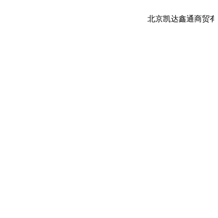
北京凯达鑫通商贸有